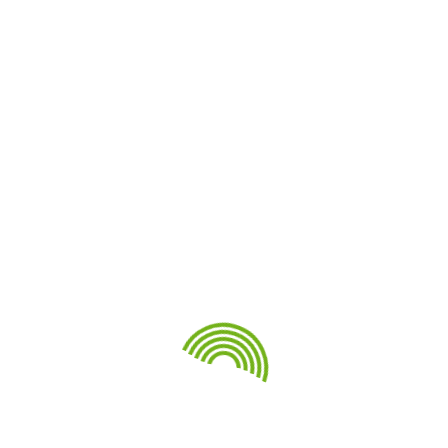
Две награды кузбасских танцоров на Играх
стран БРИКС
Кузбасская дзюдоистка завоевала
«серебро» на Спортивных играх БРИКС
Свежие комментарии
Архивы
Июнь 2024