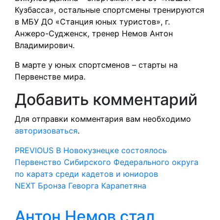
Кузбасса», остальные спортсмены тренируются
в МБУ ДО «Станция юных туристов», г.
Анжеро-Судженск, тренер Немов Антон
Владимирович.
В марте у юных спортсменов – старты на
Первенстве мира.
Добавить комментарий
Для отправки комментария вам необходимо
авторизоваться
.
Навигация
Предыдущая
PREVIOUS
В Новокузнецке состоялось
запись:
Первенство Сибирского Федерального округа
по
по каратэ среди кадетов и юниоров
Следующая
записям
NEXT
Бронза Геворга Карапетяна
запись:
Антон Немов стал