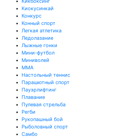
Кикбоксинг
Киокусинкай
Конкурс
Конный спорт
Легкая атлетика
Ледолазание
Лыжные гонки
Мини-футбол
Миниволей
ММА
Настольный теннис
Парашютный спорт
Пауэрлифтинг
Плавание
Пулевая стрельба
Регби
Рукопашный бой
Рыболовный спорт
Самбо