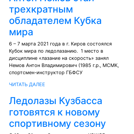
трехкратным
обладателем Кубка
Антон
мира
Немов
6 – 7 марта 2021 года в г. Киров состоялся
Кубок мира по ледолазанию. 1 место в
стал
дисциплине «лазание на скорость» занял
трехкратным
Немов Антон Владимирович (1985 г.р., МСМК,
спортсмен-инструктор ГБФСУ
обладателем
ЧИТАТЬ
ЧИТАТЬ ДАЛЕЕ
Кубка
ДАЛЕЕ
мира
Ледолазы Кузбасса
готовятся к новому
Ледо
спортивному сезону