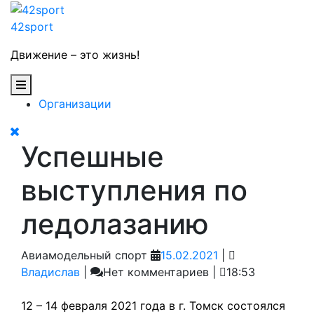
Skip
to
42sport
content
Движение – это жизнь!
Open
Button
Организации
Close
Успешные
Button
выступления по
ледолазанию
15.02.2021
Авиамодельный спорт
15.02.2021
|
Владислав
Владислав
|
Нет комментариев
|
18:53
12 – 14 февраля 2021 года в г. Томск состоялся