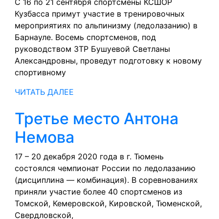
Кузба
С 16 по 21 сентября спортсмены КСШОР
Кузбасса примут участие в тренировочных
готов
мероприятиях по альпинизму (ледолазанию) в
к
Барнауле. Восемь спортсменов, под
руководством ЗТР Бушуевой Светланы
ново
Александровны, проведут подготовку к новому
спорт
спортивному
сезон
ЧИТАТЬ
ЧИТАТЬ ДАЛЕЕ
ДАЛЕЕ
Третье место Антона
Третье
Немова
место
17 – 20 декабря 2020 года в г. Тюмень
состоялся чемпионат России по ледолазанию
Антона
(дисциплина — комбинация). В соревнованиях
Немова
приняли участие более 40 спортсменов из
Томской, Кемеровской, Кировской, Тюменской,
Свердловской,