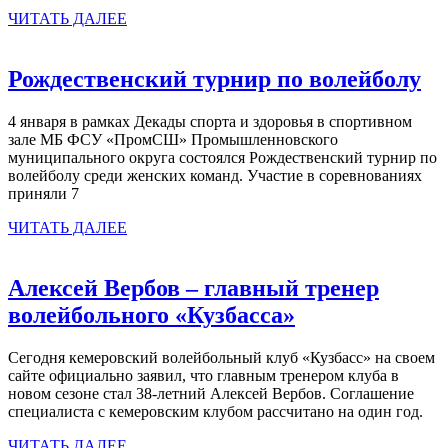
ЧИТАТЬ
ЧИТАТЬ ДАЛЕЕ
ДАЛЕЕ
Ро
Рождественский турнир по волейболу
ту
4 января в рамках Декады спорта и здоровья в спортивном
по
зале МБ ФСУ «ПромСШ» Промышленновского
во
муниципального округа состоялся Рождественский турнир по
волейболу среди женских команд. Участие в соревнованиях
приняли 7
ЧИТАТЬ
ЧИТАТЬ ДАЛЕЕ
ДАЛЕЕ
Алексей Вербов – главный тренер
Алексей
волейбольного «Кузбасса»
Вербов
Сегодня кемеровский волейбольный клуб «Кузбасс» на своем
–
сайте официально заявил, что главным тренером клуба в
главный
новом сезоне стал 38-летний Алексей Вербов. Соглашение
специалиста с кемеровским клубом рассчитано на один год.
тренер
ЧИТАТЬ
ЧИТАТЬ ДАЛЕЕ