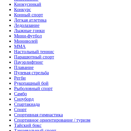
Киокусинкай
Конкурс
Конный спорт
Легкая атлетика
Ледолазание
Лыжные гонки
Мини-футбол
Миниволей
ММА
Настольный теннис
Парашютный спорт
Пауэрлифтинг
Плавание
Пулевая стрельба
Регби
Рукопашный бой
Рыболовный спорт
Самбо
Сноуборд
Спартакиада
Спорт
Спортивная гимнастика
Спортивное ориентирование / туризм
Тайский бокс
Танцевальный спорт