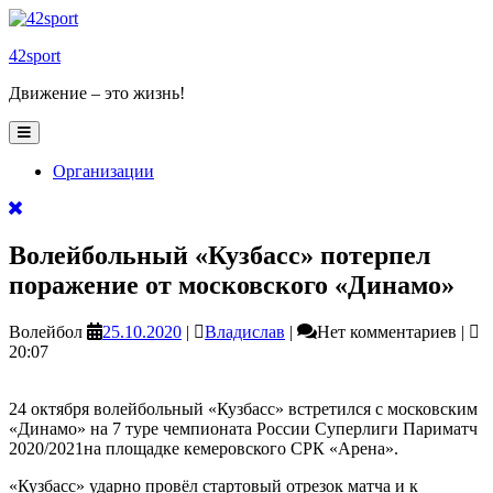
Skip
to
42sport
content
Движение – это жизнь!
Open
Button
Организации
Close
Button
Волейбольный «Кузбасс» потерпел
поражение от московского «Динамо»
25.10.2020
Владислав
Волейбол
25.10.2020
|
Владислав
|
Нет комментариев
|
20:07
24 октября волейбольный «Кузбасс» встретился с московским
«Динамо» на 7 туре чемпионата России Суперлиги Париматч
2020/2021на площадке кемеровского СРК «Арена».
«Кузбасс» ударно провёл стартовый отрезок матча и к