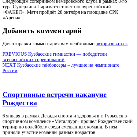
Следующим соперником кемеровского клуба в рамках 8-го
тура Суперлиги Париматч станет новоуренгойский
«ФАКЕЛ». Матч пройдёт 28 октября на площадке СРК
«Арена».
Добавить комментарий
Для отправки комментария вам необходимо
авторизоваться
.
Навигация
Предыдущая
PREVIOUS
Кузбасские гимнастки — победители
запись:
всероссийских соревнований
по
Следующая
NEXT
Кузбасские тайбоксеры – лучшие на чемпионате
записям
запись:
России
Спортивные встречи накануне
Спортивные
Рождества
встречи
6 января в рамках Декады спорта и здоровья в г. Гурьевск в
накануне
спортивном комплексе «Металлург» прошел Рождественский
Рождества
турнир по волейболу среди смешанных команд. В нем
приняли участие команды разных возрастов