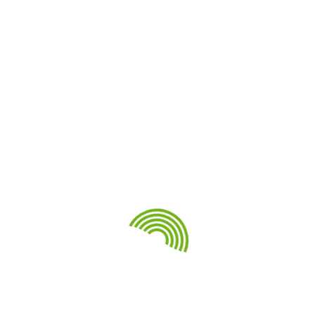
Свежие записи
Победы кузбасских лучников на Кубке Томской
области
Кузбасские спортсмены в составе команды СФО
отправились в Якутск на VIII Международные
спортивные игры «Дети Азии»
Сборная Кузбасса выиграла чемпионат СФО по
спортивному туризму на водных дистанциях
Две награды кузбасских танцоров на Играх