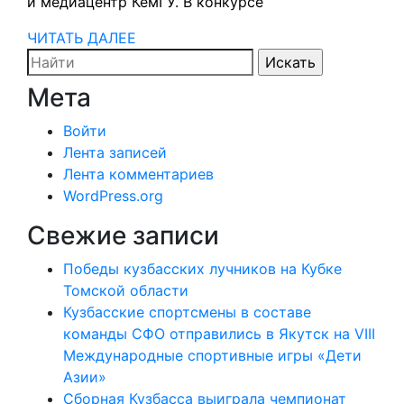
хо
и медиацентр КемГУ. В конкурсе
«К
ЧИТАТЬ
ЧИТАТЬ ДАЛЕЕ
Search
ДАЛЕЕ
for:
Мета
Войти
Лента записей
Лента комментариев
WordPress.org
Свежие записи
Победы кузбасских лучников на Кубке
Томской области
Кузбасские спортсмены в составе
команды СФО отправились в Якутск на VIII
Международные спортивные игры «Дети
Азии»
Сборная Кузбасса выиграла чемпионат