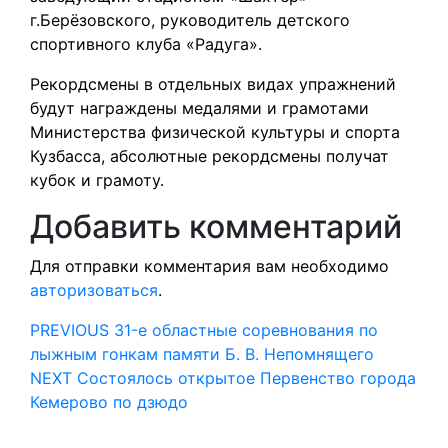
г.Берёзовского, руководитель детского
спортивного клуба «Радуга».
Рекордсмены в отдельных видах упражнений
будут награждены медалями и грамотами
Министерства физической культуры и спорта
Кузбасса, абсолютные рекордсмены получат
кубок и грамоту.
Добавить комментарий
Для отправки комментария вам необходимо
авторизоваться
.
Навигация
Предыдущая
PREVIOUS
31-е областные соревнования по
запись:
лыжным гонкам памяти Б. В. Непомнящего
по
Следующая
NEXT
Состоялось открытое Первенство города
запись:
записям
Кемерово по дзюдо