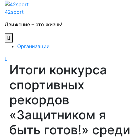
Skip
to
42sport
content
Движение – это жизнь!
Open
Button
Организации
Close
Итоги конкурса
Button
спортивных
рекордов
«Защитником я
быть готов!» среди