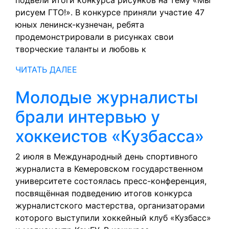
«Мы
рисуем ГТО!». В конкурсе приняли участие 47
рисуем
юных ленинск-кузнечан, ребята
продемонстрировали в рисунках свои
ГТО!»
творческие таланты и любовь к
ЧИТАТЬ
ЧИТАТЬ ДАЛЕЕ
ДАЛЕЕ
Молодые журналисты
брали интервью у
Мо
хоккеистов «Кузбасса»
жу
2 июля в Международный день спортивного
журналиста в Кемеровском государственном
бр
университете состоялась пресс-конференция,
ин
посвящённая подведению итогов конкурса
журналистского мастерства, организаторами
у
которого выступили хоккейный клуб «Кузбасс»