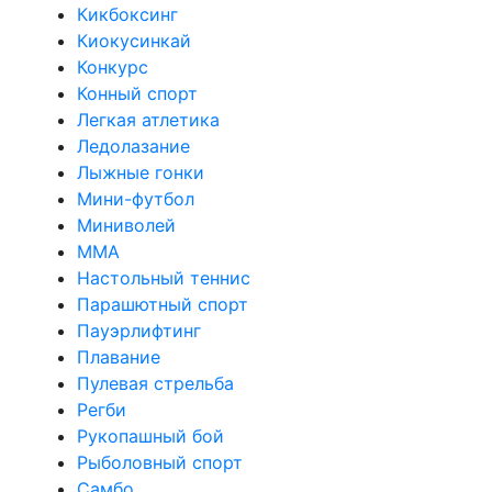
Кикбоксинг
Киокусинкай
Конкурс
Конный спорт
Легкая атлетика
Ледолазание
Лыжные гонки
Мини-футбол
Миниволей
ММА
Настольный теннис
Парашютный спорт
Пауэрлифтинг
Плавание
Пулевая стрельба
Регби
Рукопашный бой
Рыболовный спорт
Самбо