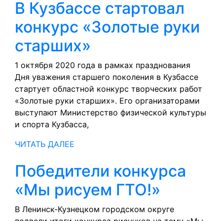
В Кузбассе стартовал
конкурс «Золотые руки
В
старших»
Кузбассе
1 октября 2020 года в рамках празднования
Дня уважения старшего поколения в Кузбассе
стартовал
стартует областной конкурс творческих работ
конкурс
«Золотые руки старших». Его организаторами
выступают Министерство физической культуры
«Золотые
и спорта Кузбасса,
руки
ЧИТАТЬ
ЧИТАТЬ ДАЛЕЕ
старших»
ДАЛЕЕ
Победители конкурса
Победи
«Мы рисуем ГТО!»
конкур
В Ленинск-Кузнецком городском округе
подвели итоги конкурса рисунков на тему «Мы