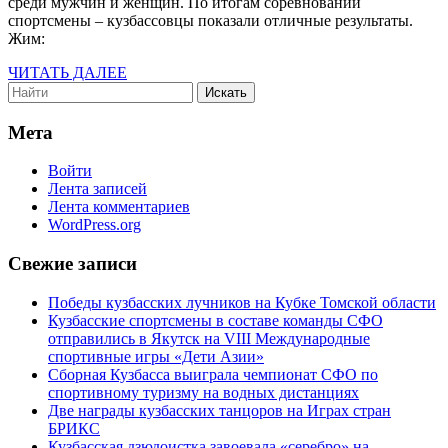
пауэрлифтингу
среди мужчин и женщин. По итогам соревнований
спортсмены – кузбассовцы показали отличные результаты.
–
Жим:
многократный
ЧИТАТЬ
ЧИТАТЬ ДАЛЕЕ
победитель
Search
ДАЛЕЕ
for:
Кубка
Мета
России
Войти
Лента записей
Лента комментариев
WordPress.org
Свежие записи
Победы кузбасских лучников на Кубке Томской области
Кузбасские спортсмены в составе команды СФО
отправились в Якутск на VIII Международные
спортивные игры «Дети Азии»
Сборная Кузбасса выиграла чемпионат СФО по
спортивному туризму на водных дистанциях
Две награды кузбасских танцоров на Играх стран
БРИКС
Кузбасская дзюдоистка завоевала «серебро» на