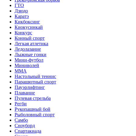
ГТО
Дзюдо
Каратэ
Кикбоксинг
Киокусинкай
Конкурс
Конный спорт
Легкая атлетика
Ледолазание
Лыжные гонки
Мини-футбол
Миниволей
ММА
Настольный теннис
Парашютный спорт
Пауэрлифтинг
Плавание
Пулевая стрельба
Регби
Рукопашный бой
Рыболовный спорт
Самбо
Сноуборд
Спартакиада