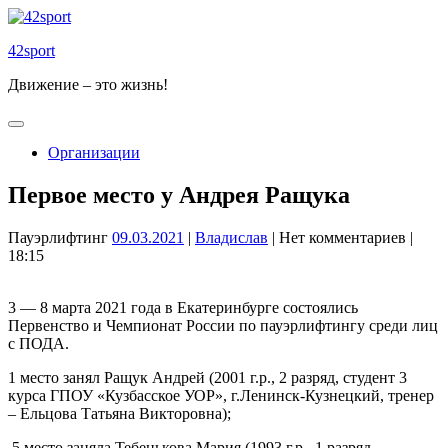
Skip
to
42sport
content
Движение – это жизнь!
Open
Button
Организации
Close
Первое место у Андрея Ращука
Button
09.03.2021
Владислав
Пауэрлифтинг
09.03.2021
|
Владислав
|
Нет комментариев
|
18:15
3 — 8 марта 2021 года в Екатеринбурге состоялись
Первенство и Чемпионат России по пауэрлифтингу среди лиц
с ПОДА.
1 место занял Ращук Андрей (2001 г.р., 2 разряд, студент 3
курса ГПОУ «Кузбасское УОР», г.Ленинск-Кузнецкий, тренер
– Ельцова Татьяна Викторовна);
5 место заняла Тебенькова Мария (1993 г.р., 1 разряд,