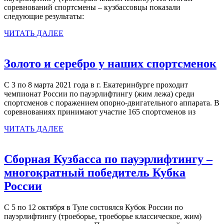
соревнований спортсмены – кузбассовцы показали
и
следующие результаты:
бронза
ЧИТАТЬ
ЧИТАТЬ ДАЛЕЕ
ДАЛЕЕ
З
Золото и серебро у наших спортсменок
и
С 3 по 8 марта 2021 года в г. Екатеринбурге проходит
с
чемпионат России по пауэрлифтингу (жим лежа) среди
у
спортсменов с поражением опорно-двигательного аппарата. В
соревнованиях принимают участие 165 спортсменов из
н
ЧИТАТЬ
с
ЧИТАТЬ ДАЛЕЕ
ДАЛЕЕ
Сборная Кузбасса по пауэрлифтингу –
многократный победитель Кубка
Сборная
России
Кузбасса
С 5 по 12 октября в Туле состоялся Кубок России по
по
пауэрлифтингу (троеборье, троеборье классическое, жим)