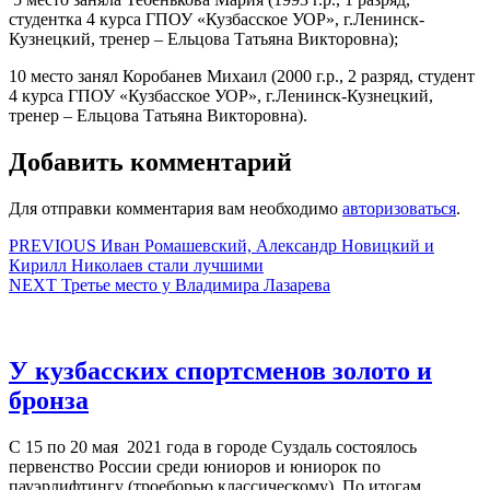
студентка 4 курса ГПОУ «Кузбасское УОР», г.Ленинск-
Кузнецкий, тренер – Ельцова Татьяна Викторовна);
10 место занял Коробанев Михаил (2000 г.р., 2 разряд, студент
4 курса ГПОУ «Кузбасское УОР», г.Ленинск-Кузнецкий,
тренер – Ельцова Татьяна Викторовна).
Добавить комментарий
Для отправки комментария вам необходимо
авторизоваться
.
Навигация
Предыдущая
PREVIOUS
Иван Ромашевский, Александр Новицкий и
запись:
Кирилл Николаев стали лучшими
по
Следующая
NEXT
Третье место у Владимира Лазарева
записям
запись:
У кузбасских спортсменов золото и
У
бронза
кузбасских
С 15 по 20 мая 2021 года в городе Суздаль состоялось
спортсменов
первенство России среди юниоров и юниорок по
золото
пауэрлифтингу (троеборью классическому). По итогам