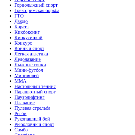
Горнолыжный спорт
Греко-римская борьба
ГТО
Дзюдо
Каратэ
Кикбоксинг
Киокусинкай
Конкурс
Конный спорт
Легкая атлетика
Ледолазание
Лыжные гонки
Мини-футбол
Миниволей
ММА
Настольный теннис
Парашютный спорт
Пауэрлифтинг
Плавание
Пулевая стрельба
Регби
Рукопашный бой
Рыболовный спорт
Самбо