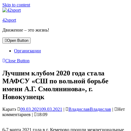
Skip to content
42sport
Движение – это жизнь!
Open Button
Организации
Close Button
Лучшим клубом 2020 года стала
МАФСУ «СШ по вольной борьбе
имени А.Г. Смолянинова», г.
Новокузнецк
Каратэ
09.03.2021
09.03.2021
|
Владислав
Владислав
|
Нет
комментариев
|
18:09
6-7 марта 2021 года в г. Кемерово прошли межрегиональные