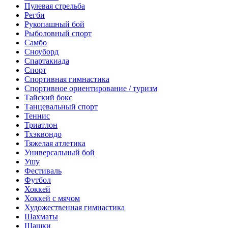
Пулевая стрельба
Регби
Рукопашный бой
Рыболовный спорт
Самбо
Сноуборд
Спартакиада
Спорт
Спортивная гимнастика
Спортивное ориентирование / туризм
Тайский бокс
Танцевальный спорт
Теннис
Триатлон
Тхэквондо
Тяжелая атлетика
Универсальный бой
Ушу
Фестиваль
Футбол
Хоккей
Хоккей с мячом
Художественная гимнастика
Шахматы
Шашки