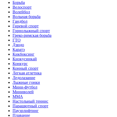
Борьба
Велоспорт
Волейбол
Вольная борьба
Гандбол
Гиревой спорт
Горнолыжный спорт
Греко-римская борьба
ГТО
Дзюдо
Каратэ
Кикбоксинг
Киокусинкай
Конкурс
Конный спорт
Легкая атлетика
Ледолазание
Лыжные гонки
Мини-футбол
Миниволей
ММА
Настольный теннис
Парашютный спорт
Пауэрлифтинг
Плавание