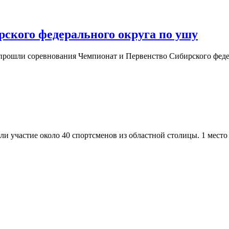
Прош
ского федерального округа по ушу
Чемп
и прошли соревнования Чемпионат и Первенство Сибирского феде
и
Перв
Сиби
феде
тные
округ
ования
по
приняли участие около 40 спортсменов из областной столиц
ушу