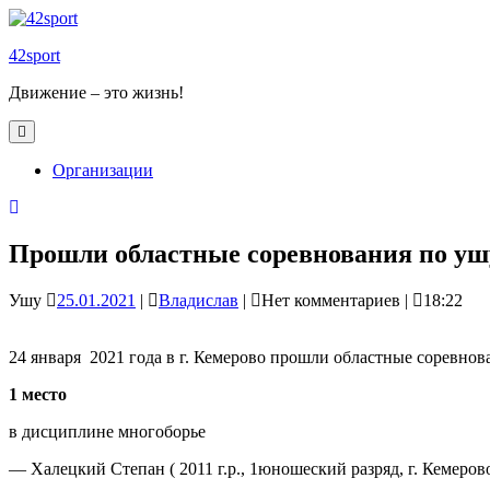
Skip
to
42sport
content
Движение – это жизнь!
Open
Button
Организации
Close
Button
Прошли областные соревнования по уш
25.01.2021
Владислав
Ушу
25.01.2021
|
Владислав
|
Нет комментариев
|
18:22
24 января 2021 года в г. Кемерово прошли областные соревнов
1 место
в дисциплине многоборье
— Халецкий Степан ( 2011 г.р., 1юношеский разряд, г. Кемеров