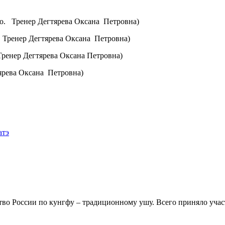
ово. Тренер Дегтярева Оксана Петровна)
о. Тренер Дегтярева Оксана Петровна)
 Тренер Дегтярева Оксана Петровна)
тярева Оксана Петровна)
атэ
ные
упления
тво России по кунгфу – традиционному ушу. Всего приняло учас
ов