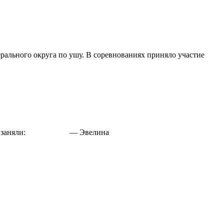
ли
ионат
рального округа по ушу. В соревнованиях приняло участие
енство
рского
рального
а
ы. 1 место заняли: — Эвелина