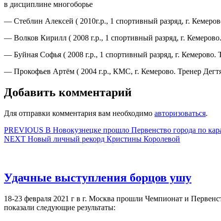
в дисциплине многоборье
— Стеблин Алексей ( 2010г.р., 1 спортивный разряд, г. Кемер
— Волков Кирилл ( 2008 г.р., 1 спортивный разряд, г. Кемеров
— Буйная Софья ( 2008 г.р., 1 спортивный разряд, г. Кемерово.
— Прокофьев Артём ( 2004 г.р., КМС, г. Кемерово. Тренер Дег
Добавить комментарий
Для отправки комментария вам необходимо
авторизоваться
.
Навигация
Предыдущая
PREVIOUS
В Новокузнецке прошло Первенство города по кар
Следующая
запись:
NEXT
Новый личный рекорд Кристины Королевой
по
запись:
записям
Удач
Удачные выступления борцов ушу
выст
18-23 февраля 2021 г в г. Москва прошли Чемпионат и Первенс
борц
показали следующие результаты:
ушу