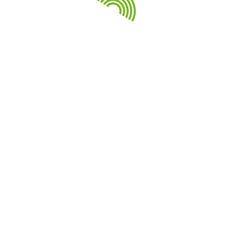
Свежие записи
лись в Якутск на VIII Международные спортивные игры «Д
ному туризму на водных дистанциях
С
ивных играх БРИКС