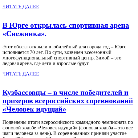
первенстве
ЧИТАТЬ
ЧИТАТЬ ДАЛЕЕ
России
ДАЛЕЕ
по
В Юрге открылась спортивная арена
лыжероллерам
В
«Снежинка».
Юрге
Этот объект открыли в юбилейный для города год – Юрге
открылась
исполняется 70 лет. По сути, возведен всесезонный
спортивная
многофункциональный спортивный центр. Зимой – это
ледовая арена, где дети и взрослые будут
арена
ЧИТАТЬ
«Снежинка».
ЧИТАТЬ ДАЛЕЕ
ДАЛЕЕ
Кузбассовцы – в числе победителей и
призеров всероссийских соревнований
Кузбассовцы
«Человек идущий»
–
Подведены итоги всероссийского командного чемпионата по
в
фоновой ходьбе «Человек идущий» (фоновая ходьба – это все
числе
шаги человека за день). В соревнованиях приняли участие