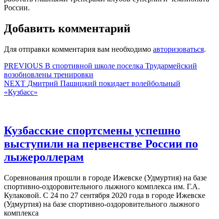
России.
Добавить комментарий
Для отправки комментария вам необходимо
авторизоваться
.
Навигация
Предыдущая
PREVIOUS
В спортивной школе поселка Трудармейский
запись:
возобновлены тренировки
по
Следующая
NEXT
Дмитрий Пашицкий покидает волейбольный
записям
запись:
«Кузбасс»
Кузбасские спортсмены успешно
выступили на первенстве России по
Кузбасские
лыжероллерам
спортсмены
Соревнования прошли в городе Ижевске (Удмуртия) на базе
успешно
спортивно-оздоровительного лыжного комплекса им. Г.А.
выступили
Кулаковой. С 24 по 27 сентября 2020 года в городе Ижевске
(Удмуртия) на базе спортивно-оздоровительного лыжного
на
комплекса