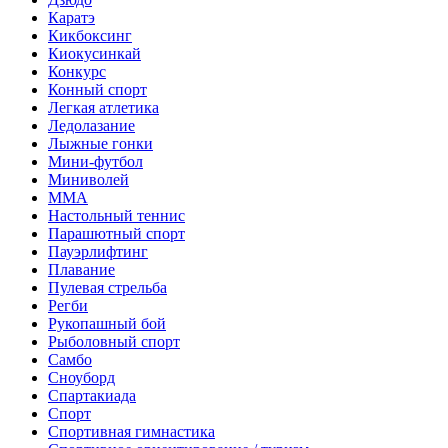
Каратэ
Кикбоксинг
Киокусинкай
Конкурс
Конный спорт
Легкая атлетика
Ледолазание
Лыжные гонки
Мини-футбол
Миниволей
ММА
Настольный теннис
Парашютный спорт
Пауэрлифтинг
Плавание
Пулевая стрельба
Регби
Рукопашный бой
Рыболовный спорт
Самбо
Сноуборд
Спартакиада
Спорт
Спортивная гимнастика