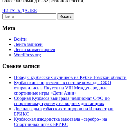
более 900 команд из 82 регионов России,
победителей
ЧИТАТЬ
и
ЧИТАТЬ ДАЛЕЕ
Search
ДАЛЕЕ
призеров
for:
всероссийских
Мета
соревнований
Войти
«Человек
Лента записей
идущий»
Лента комментариев
WordPress.org
Свежие записи
Победы кузбасских лучников на Кубке Томской области
Кузбасские спортсмены в составе команды СФО
отправились в Якутск на VIII Международные
спортивные игры «Дети Азии»
Сборная Кузбасса выиграла чемпионат СФО по
спортивному туризму на водных дистанциях
Две награды кузбасских танцоров на Играх стран
БРИКС
Кузбасская дзюдоистка завоевала «серебро» на
Спортивных играх БРИКС