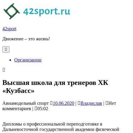
Skip
to
content
42sport
Движение – это жизнь!
Open
Button
Организации
Close
Button
Высшая школа для тренеров ХК
«Кузбасс»
10.06.2020
Владислав
Авиамодельный спорт
10.06.2020
|
Владислав
|
Нет
комментариев
|
05:02
Дипломы о профессиональной переподготовке в
Дальневосточной государственной академии физической