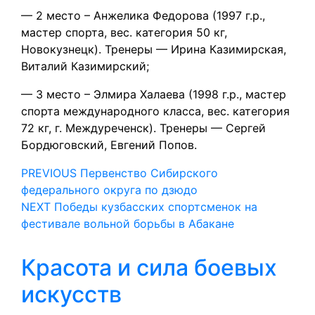
— 2 место – Анжелика Федорова (1997 г.р.,
мастер спорта, вес. категория 50 кг,
Новокузнецк). Тренеры — Ирина Казимирская,
Виталий Казимирский;
— 3 место – Элмира Халаева (1998 г.р., мастер
спорта международного класса, вес. категория
72 кг, г. Междуреченск). Тренеры — Сергей
Бордюговский, Евгений Попов.
Навигация
Предыдущая
PREVIOUS
Первенство Сибирского
запись:
федерального округа по дзюдо
по
Следующая
NEXT
Победы кузбасских спортсменок на
запись:
записям
фестивале вольной борьбы в Абакане
Красота и сила боевых
Красота
искусств