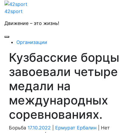
Skip
to
42sport
content
Движение – это жизнь!
Open
Организации
Button
Кузбасские борцы
Close
Button
завоевали четыре
медали на
международных
соревнованиях.
17.10.2022
Ермурат
Борьба
17.10.2022
|
Ермурат Ербалин
|
Нет