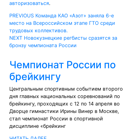
авторизоваться
.
Навигация
Предыдущая
PREVIOUS
Команда КАО «Азот» заняла 6-е
запись:
место на Всероссийском этапе ГТО среди
по
трудовых коллективов.
Следующая
записям
NEXT
Новокузнецкие регбисты сразятся за
запись:
бронзу чемпионата России
Чемпионат России по
Чемпионат
брейкингу
России
Центральным спортивным событием второго
дня главных национальных соревнований по
по
брейкингу, проходящих с 12 по 14 апреля во
брейкингу
Дворце гимнастики Ирины Винер в Москве,
стал чемпионат России в спортивной
дисциплине «брейкинг
ЧИТАТЬ
ЧИТАТЬ ДАЛЕЕ