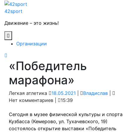
Skip
to
42sport
content
Движение – это жизнь!
Open
Button
Организации
Close
«Победитель
Button
марафона»
18.05.2021
Владисла
Легкая атлетика
18.05.2021
|
Владислав
|
Нет комментариев
|
15:39
Сегодня в музее физической культуры и спорта
Кузбасса (Кемерово, ул. Тухачевского, 19)
состоялось открытие выставки «Победитель