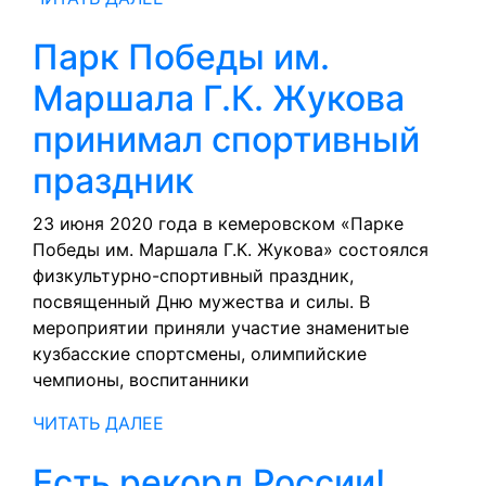
ДАЛЕЕ
Парк Победы им.
Маршала Г.К. Жукова
принимал спортивный
Парк
праздник
Победы
23 июня 2020 года в кемеровском «Парке
Победы им. Маршала Г.К. Жукова» состоялся
им.
физкультурно-спортивный праздник,
Маршала
посвященный Дню мужества и силы. В
мероприятии приняли участие знаменитые
Г.К.
кузбасские спортсмены, олимпийские
Жукова
чемпионы, воспитанники
принимал
ЧИТАТЬ
ЧИТАТЬ ДАЛЕЕ
ДАЛЕЕ
спортивный
Есть
Есть рекорд России!