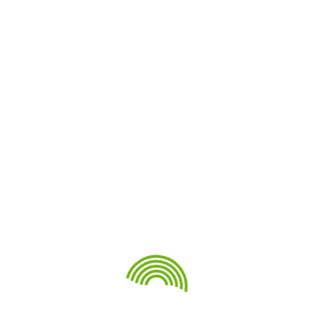
СФО по спортивному туризму на водных
дистанциях
Две награды кузбасских танцоров на Играх
стран БРИКС
Кузбасская дзюдоистка завоевала
«серебро» на Спортивных играх БРИКС
Свежие комментарии