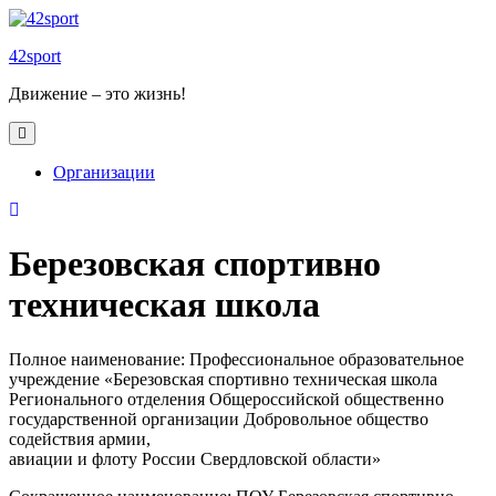
Skip
to
42sport
content
Движение – это жизнь!
Open
Button
Организации
Close
Button
Березовская спортивно
техническая школа
Полное наименование: Профессиональное образовательное
учреждение «Березовская спортивно техническая школа
Регионального отделения Общероссийской общественно
государственной организации Добровольное общество
содействия армии,
авиации и флоту России Свердловской области»